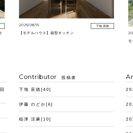
2025/08/15
下地 辰徳
20
ト
【モデルハウス】箱型キッチン
モ
Contributor
Ar
投稿者
3回
下地 辰徳[40]
20
伊藤 のどか[6]
20
稲津 涼麻[10]
20