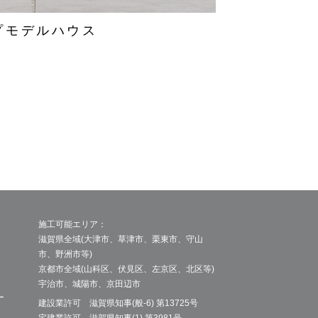
プモデルハウス
施工可能エリア：
滋賀県全域(大津市、草津市、栗東市、守山
市、野洲市等)
京都市全域(山科区、伏見区、左京区、北区等)
宇治市、城陽市、京田辺市
ー
建設業許可 滋賀県知事(般-6) 第13725号