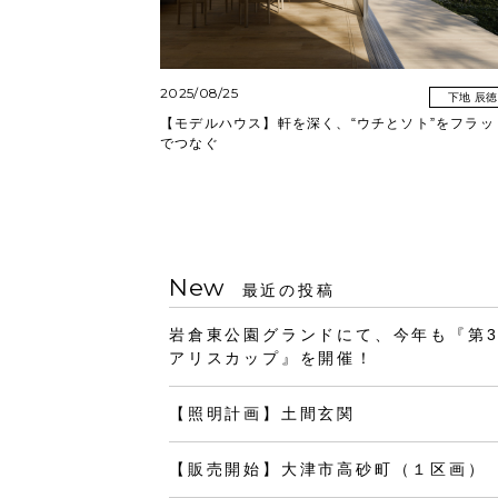
2025/08/25
下地 辰徳
【モデルハウス】軒を深く、“ウチとソト”をフラッ
でつなぐ
New
最近の投稿
岩倉東公園グランドにて、今年も『第
アリスカップ』を開催！
【照明計画】土間玄関
【販売開始】大津市高砂町（１区画）