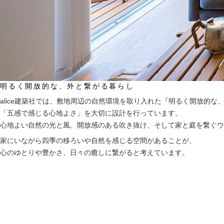
明るく開放的な、
外と繋がる暮らし
alice建築社では、
敷地周辺の自然環境を取り入れた
『明るく開放的な
「五感で感じる心地よさ」を
大切に設計を行っています。
心地よい自然の光と風、
開放感のある吹き抜け、
そして家と庭を繋ぐ
ウ
家にいながら四季の移ろいや自然を感じる
空間があることが、
心のゆとりや豊かさ、
日々の癒しに繋がると考えています。